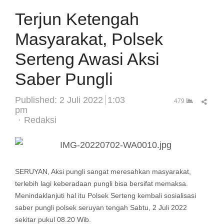
Terjun Ketengah
Masyarakat, Polsek
Serteng Awasi Aksi
Saber Pungli
Published:
2 Juli 2022
1:03
Sha
479
pm
this
Author
Redaksi
post
SERUYAN, Aksi pungli sangat meresahkan masyarakat,
terlebih lagi keberadaan pungli bisa bersifat memaksa.
Menindaklanjuti hal itu Polsek Serteng kembali sosialisasi
saber pungli polsek seruyan tengah Sabtu, 2 Juli 2022
sekitar pukul 08.20 Wib.