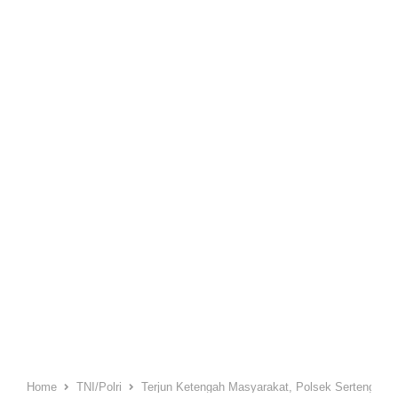
Home
TNI/Polri
Terjun Ketengah Masyarakat, Polsek Serteng Awa