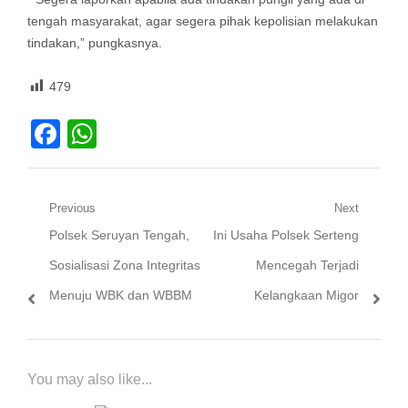
tengah masyarakat, agar segera pihak kepolisian melakukan
tindakan,” pungkasnya.
479
Facebook
WhatsApp
Navigasi
Previous
Next
Previous
Next
Polsek Seruyan Tengah,
Ini Usaha Polsek Serteng
pos
post:
post:
Sosialisasi Zona Integritas
Mencegah Terjadi
Menuju WBK dan WBBM
Kelangkaan Migor
You may also like...