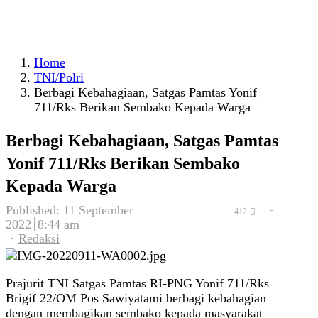
Home
TNI/Polri
Berbagi Kebahagiaan, Satgas Pamtas Yonif
711/Rks Berikan Sembako Kepada Warga
Berbagi Kebahagiaan, Satgas Pamtas
Yonif 711/Rks Berikan Sembako
Kepada Warga
Published:
11 September
Share
412
2022
8:44 am
this
Author
Redaksi
post
Prajurit TNI Satgas Pamtas RI-PNG Yonif 711/Rks
Brigif 22/OM Pos Sawiyatami berbagi kebahagian
dengan membagikan sembako kepada masyarakat