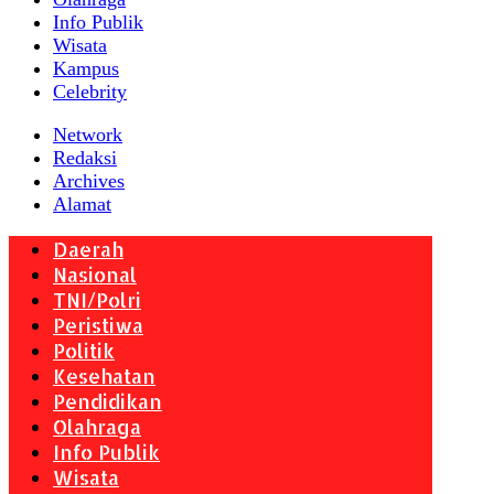
Info Publik
Wisata
Kampus
Celebrity
Network
Redaksi
Archives
Alamat
Daerah
Nasional
TNI/Polri
Peristiwa
Politik
Kesehatan
Pendidikan
Olahraga
Info Publik
Wisata