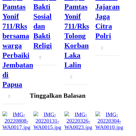
Pamtas
Bakti
Pamtas
Jajaran
Yonif
Sosial
Yonif
Jaga
711/Rks
dan
711/Rks
Citra
bersama
Bakti
Tolong
Polri
warga
Religi
Korban
Share
this
Perbaiki
Laka
Share
post
this
Jembatan
Lalin
post
di
Share
this
Papua
post
Tinggalkan Balasan
Share
this
post