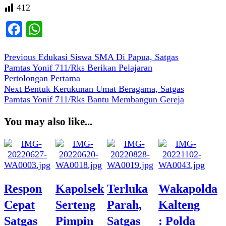
412
Facebook
WhatsApp
Navigasi
Previous
Previous
Edukasi Siswa SMA Di Papua, Satgas
post:
Pamtas Yonif 711/Rks Berikan Pelajaran
pos
Pertolongan Pertama
Next
Next
Bentuk Kerukunan Umat Beragama, Satgas
post:
Pamtas Yonif 711/Rks Bantu Membangun Gereja
You may also like...
Respon
Kapolsek
Terluka
Wakapolda
Cepat
Serteng
Parah,
Kalteng
Satgas
Pimpin
Satgas
: Polda