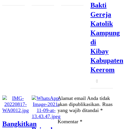
this
this
this
Bakti
post
post
post
Gereja
Katolik
Kampung
di
Kibay
Kabupaten
Keerom
Share
this
post
Alamat email Anda tidak
akan dipublikasikan.
Ruas
yang wajib ditandai
*
Komentar
*
Bangkitkan