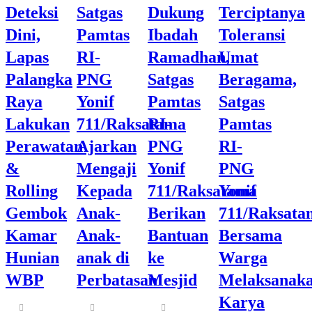
Deteksi
Satgas
Dukung
Terciptanya
Dini,
Pamtas
Ibadah
Toleransi
Lapas
RI-
Ramadhan,
Umat
Palangka
PNG
Satgas
Beragama,
Raya
Yonif
Pamtas
Satgas
Lakukan
711/Raksatama
RI-
Pamtas
Perawatan
Ajarkan
PNG
RI-
&
Mengaji
Yonif
PNG
Rolling
Kepada
711/Raksatama
Yonif
Gembok
Anak-
Berikan
711/Raksata
Kamar
Anak-
Bantuan
Bersama
Hunian
anak di
ke
Warga
WBP
Perbatasan
Mesjid
Melaksanak
Karya
Share
Share
Share