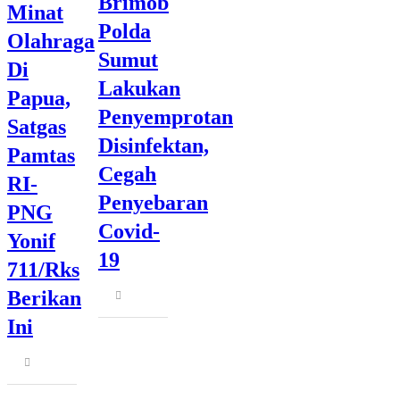
Brimob
Minat
Polda
Olahraga
Sumut
Di
Lakukan
Papua,
Penyemprotan
Satgas
Disinfektan,
Pamtas
Cegah
RI-
Penyebaran
PNG
Covid-
Yonif
19
711/Rks
Share
Berikan
this
Ini
post
Share
this
post