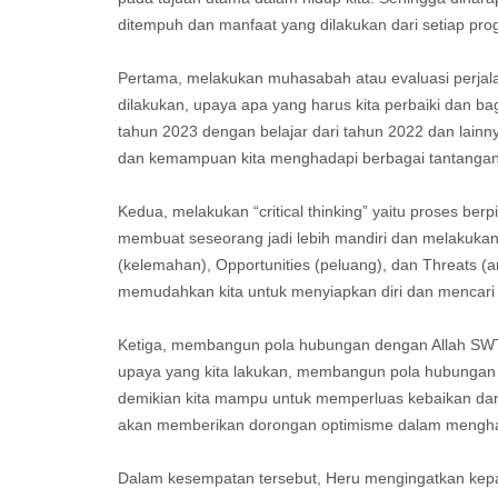
ditempuh dan manfaat yang dilakukan dari setiap pr
Pertama, melakukan muhasabah atau evaluasi perjala
dilakukan, upaya apa yang harus kita perbaiki dan ba
tahun 2023 dengan belajar dari tahun 2022 dan lainn
dan kemampuan kita menghadapi berbagai tantangan
Kedua, melakukan “critical thinking” yaitu proses b
membuat seseorang jadi lebih mandiri dan melakukan
(kelemahan), Opportunities (peluang), dan Threats 
memudahkan kita untuk menyiapkan diri dan mencari 
Ketiga, membangun pola hubungan dengan Allah SWT me
upaya yang kita lakukan, membangun pola hubungan d
demikian kita mampu untuk memperluas kebaikan dan 
akan memberikan dorongan optimisme dalam menghad
Dalam kesempatan tersebut, Heru mengingatkan kep