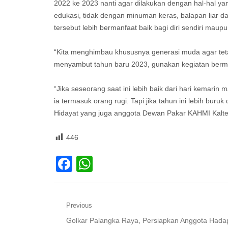
2022 ke 2023 nanti agar dilakukan dengan hal-hal ya
edukasi, tidak dengan minuman keras, balapan liar d
tersebut lebih bermanfaat baik bagi diri sendiri maup
“Kita menghimbau khususnya generasi muda agar tet
menyambut tahun baru 2023, gunakan kegiatan berm
“Jika seseorang saat ini lebih baik dari hari kemarin
ia termasuk orang rugi. Tapi jika tahun ini lebih bur
Hidayat yang juga anggota Dewan Pakar KAHMI Kalt
446
Facebook
WhatsApp
Navigasi
Previous
Previous
Golkar Palangka Raya, Persiapkan Anggota Hada
pos