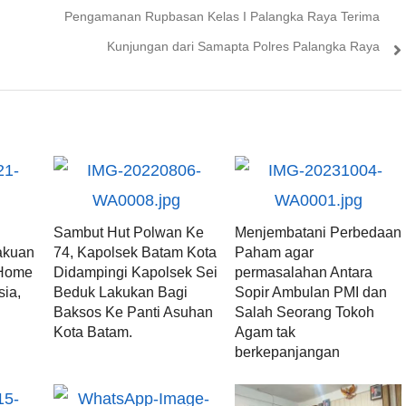
post:
Pengamanan Rupbasan Kelas I Palangka Raya Terima
Kunjungan dari Samapta Polres Palangka Raya
Sambut Hut Polwan Ke
Menjembatani Perbedaan
akuan
74, Kapolsek Batam Kota
Paham agar
 Home
Didampingi Kapolsek Sei
permasalahan Antara
sia,
Beduk Lakukan Bagi
Sopir Ambulan PMI dan
d
Baksos Ke Panti Asuhan
Salah Seorang Tokoh
Kota Batam.
Agam tak
berkepanjangan