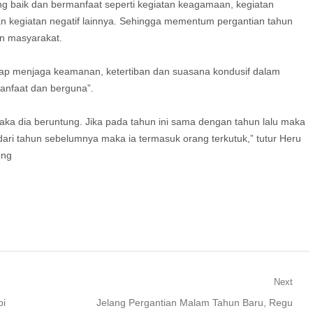
ng baik dan bermanfaat seperti kegiatan keagamaan, kegiatan
an kegiatan negatif lainnya. Sehingga mementum pergantian tahun
un masyarakat.
ap menjaga keamanan, ketertiban dan suasana kondusif dalam
anfaat dan berguna”.
 maka dia beruntung. Jika pada tahun ini sama dengan tahun lalu maka
uk dari tahun sebelumnya maka ia termasuk orang terkutuk,” tutur Heru
eng
Next
Next
pi
Jelang Pergantian Malam Tahun Baru, Regu