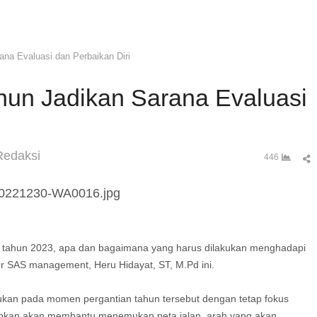
na Evaluasi dan Perbaikan Diri
hun Jadikan Sarana Evaluasi
uthor
Redaksi
S
446
t
p
 tahun 2023, apa dan bagaimana yang harus dilakukan menghadapi
iner SAS management, Heru Hidayat, ST, M.Pd ini.
kukan pada momen pergantian tahun tersebut dengan tetap fokus
rapkan akan membantu menemukan peta jalan, arah yang akan