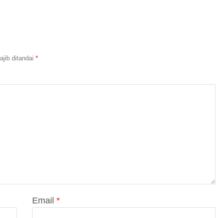
jib ditandai
*
Email
*