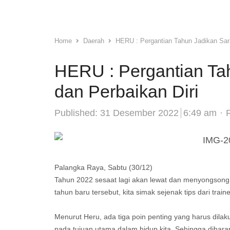
Home
Daerah
HERU : Pergantian Tahun Jadikan Sara
HERU : Pergantian Ta
dan Perbaikan Diri
A
Published:
31 Desember 2022
6:49 am
Palangka Raya, Sabtu (30/12)
Tahun 2022 sesaat lagi akan lewat dan menyongsong
tahun baru tersebut, kita simak sejenak tips dari tra
Menurut Heru, ada tiga poin penting yang harus dila
pada tujuan utama dalam hidup kita. Sehingga diha