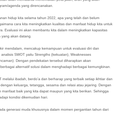
ogram/agenda yang direncanakan.
nan hidup kita selama tahun 2022, apa yang telah dan belum
gaimana cara kita meningkatkan kualitas dan manfaat hidup kita untuk
ya. Evaluasi ini akan membantu kita dalam meningkatkan kapasitas
 yang akan datang.
erpikir mendalam, mencakup kemampuan untuk evaluasi diri dan
 analisis SWOT yaitu Strengths (kekuatan), Weaknesses
(ancaman). Dengan pendekatan tersebut diharapkan akan
berbagai alternatif solusi dalam menghadapi berbagai kemungkinan.
lalui ibadah, berdo’a dan berharap yang terbaik setiap ikhtiar dan
engan keluarga, tetangga, sesama dan relasi atau jejaring. Dengan
manfaat baik yang kita dapat maupun yang kita berikan. Sehingga
api kondisi dikemudian hari.
ada generasi muda khususnya dalam momen pergantian tahun dari