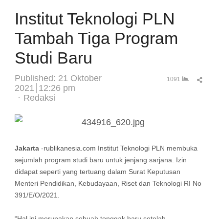
Institut Teknologi PLN
Tambah Tiga Program
Studi Baru
Published:
21 Oktober
Sha
1091
2021
12:26 pm
this
Author
Redaksi
post
Jakarta
-rublikanesia.com Institut Teknologi PLN membuka
sejumlah program studi baru untuk jenjang sarjana. Izin
didapat seperti yang tertuang dalam Surat Keputusan
Menteri Pendidikan, Kebudayaan, Riset dan Teknologi RI No
391/E/O/2021.
“Hal ini merupakan sebuah tonggak baru setelah