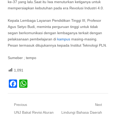
ke-37 yang lalu.Saat itu Iwa menuturkan ketiganya untuk
mempersiapkan kebutuhan pada era Revolusi Industri 4.0.
Kepala Lembaga Layanan Pendidikan Tinggi III, Profesor
Agus Setyo Budi, meminta perguruan tinggi untuk tidak
segan berkomunikasi dengan lembaganya terkait dengan
pelaksanaan pembelajaran di
kampus
masing-masing.
Pesan termasuk ditujukannya kepada Institut Teknologi PLN.
Sumeber ; tempo
1,091
Facebook
WhatsApp
Navigasi
Previous
Next
Previous
Next
UNJ Bakal Revisi Aturan
Lindungi Bahasa Daerah
pos