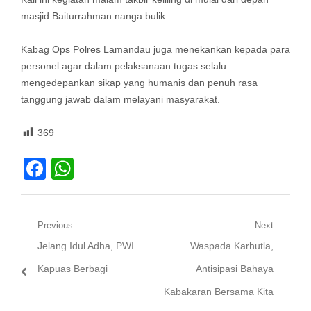
masjid Baiturrahman nanga bulik.
Kabag Ops Polres Lamandau juga menekankan kepada para
personel agar dalam pelaksanaan tugas selalu
mengedepankan sikap yang humanis dan penuh rasa
tanggung jawab dalam melayani masyarakat.
369
Facebook
WhatsApp
Navigasi
Previous
Next
Previous
Next
Jelang Idul Adha, PWI
Waspada Karhutla,
pos
post:
post:
Kapuas Berbagi
Antisipasi Bahaya
Kabakaran Bersama Kita