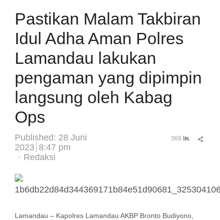
Pastikan Malam Takbiran
Idul Adha Aman Polres
Lamandau lakukan
pengaman yang dipimpin
langsung oleh Kabag
Ops
Published:
28 Juni
Sha
369
2023
8:47 pm
this
Author
Redaksi
post
Lamandau – Kapolres Lamandau AKBP Bronto Budiyono,