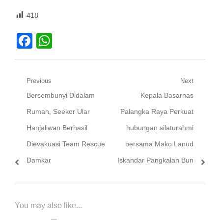
418
Facebook
WhatsApp
Navigasi
Previous
Next
Previous
Next
Bersembunyi Didalam
Kepala Basarnas
pos
post:
post:
Rumah, Seekor Ular
Palangka Raya Perkuat
Hanjaliwan Berhasil
hubungan silaturahmi
Dievakuasi Team Rescue
bersama Mako Lanud
Damkar
Iskandar Pangkalan Bun
You may also like...