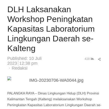
DLH Laksanakan
Workshop Peningkatan
Kapasitas Laboratorium
Lingkungan Daerah se-
Kalteng
Published:
10 Juli
Sha
418
2023
12:38 pm
this
Author
Redaksi
post
PALANGKA RAYA – Dinas Lingkungan Hidup (DLH) Provinsi
Kalimantan Tengah (Kalteng) melaksanakan Workshop
Peningkatan Kapasitas Laboratorium Lingkungan Daerah se-