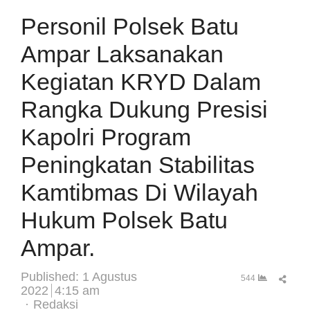
Personil Polsek Batu
Ampar Laksanakan
Kegiatan KRYD Dalam
Rangka Dukung Presisi
Kapolri Program
Peningkatan Stabilitas
Kamtibmas Di Wilayah
Hukum Polsek Batu
Ampar.
Published:
1 Agustus
Sha
544
2022
4:15 am
this
Author
Redaksi
post