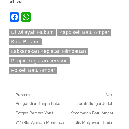
544
Facebook
WhatsApp
Di Wilayah Hukum
Kapolsek Batu Ampar
Kota Batam.
Laksanakan Kegiatan Himbauan
Pimpin kegiatan personil
Polsek Batu Ampar
Navigasi
Previous
Next
Previous
Next
Pengabdian Tanpa Batas,
Lurah Sungai Jodoh
pos
post:
post:
Satgas Pamtas Yonif
Kecamatan Batu Ampar
711/Rks Ajarkan Membaca
Ulik Mulyawan; Hadiri