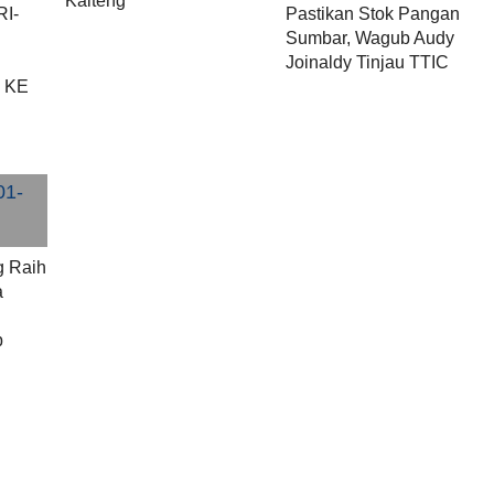
Kalteng
I-
Pastikan Stok Pangan
Sumbar, Wagub Audy
Joinaldy Tinjau TTIC
 KE
g Raih
a
b