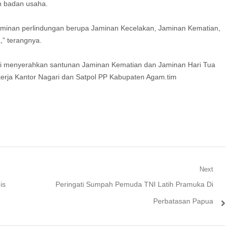
n badan usaha.
jaminan perlindungan berupa Jaminan Kecelakan, Jaminan Kematian,
,” terangnya.
ati menyerahkan santunan Jaminan Kematian dan Jaminan Hari Tua
rja Kantor Nagari dan Satpol PP Kabupaten Agam.tim
Next
Next
is
Peringati Sumpah Pemuda TNI Latih Pramuka Di
post:
Perbatasan Papua