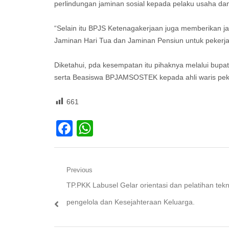
perlindungan jaminan sosial kepada pelaku usaha da
“Selain itu BPJS Ketenagakerjaan juga memberikan 
Jaminan Hari Tua dan Jaminan Pensiun untuk pekerja
Diketahui, pda kesempatan itu pihaknya melalui bup
serta Beasiswa BPJAMSOSTEK kepada ahli waris peke
661
Facebook
WhatsApp
Navigasi
Previous
Previous
TP.PKK Labusel Gelar orientasi dan pelatihan tekn
pos
post:
pengelola dan Kesejahteraan Keluarga.