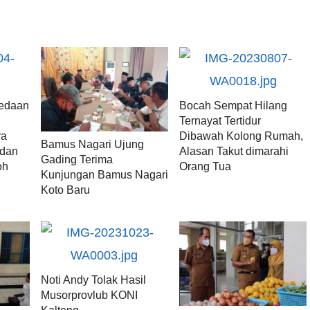
bedaan
Bocah Sempat Hilang
Ternayat Tertidur
ra
Dibawah Kolong Rumah,
Bamus Nagari Ujung
 dan
Alasan Takut dimarahi
Gading Terima
oh
Orang Tua
Kunjungan Bamus Nagari
Koto Baru
Noti Andy Tolak Hasil
Musorprovlub KONI