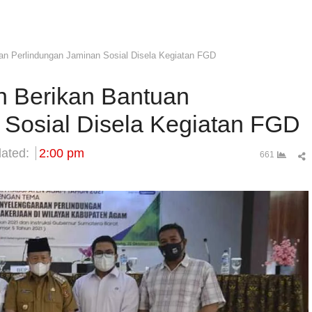
n Perlindungan Jaminan Sosial Disela Kegiatan FGD
 Berikan Bantuan
 Sosial Disela Kegiatan FGD
ated:
2:00 pm
S
661
t
p