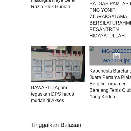
Palangka Raya Gelar
SATGAS PAMTAS R
Razia Blok Hunian
PNG YONIF
711/RAKSATAMA
BERSILATURAHMI
PESANTREN
HIDAYATULLAH.
Kapolresta Barelan
Juara Pertama Pial
Bergilir Turnamen
BAWASLU Agam
Barelang Tenis Clu
tegaskan DPS harus
Yang Kedua.
mudah di Akses
Tinggalkan Balasan