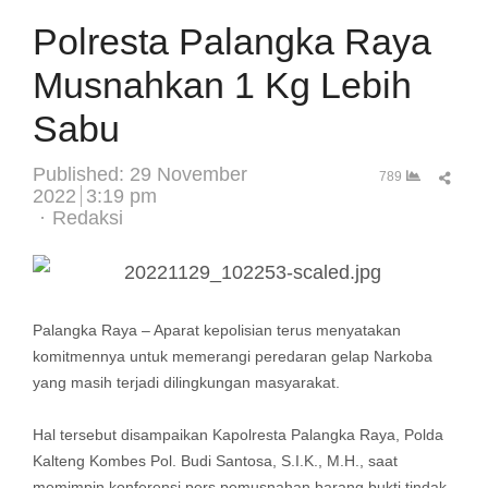
Polresta Palangka Raya
Musnahkan 1 Kg Lebih
Sabu
Published:
29 November
Sha
789
2022
3:19 pm
this
Author
Redaksi
post
Palangka Raya – Aparat kepolisian terus menyatakan
komitmennya untuk memerangi peredaran gelap Narkoba
yang masih terjadi dilingkungan masyarakat.
Hal tersebut disampaikan Kapolresta Palangka Raya, Polda
Kalteng Kombes Pol. Budi Santosa, S.I.K., M.H., saat
memimpin konferensi pers pemusnahan barang bukti tindak