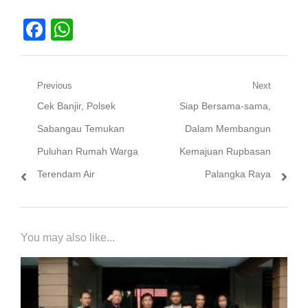
Facebook
WhatsApp
Navigasi
Previous
Next
Previous
Next
Cek Banjir, Polsek
Siap Bersama-sama,
pos
post:
post:
Sabangau Temukan
Dalam Membangun
Puluhan Rumah Warga
Kemajuan Rupbasan
Terendam Air
Palangka Raya
You may also like...