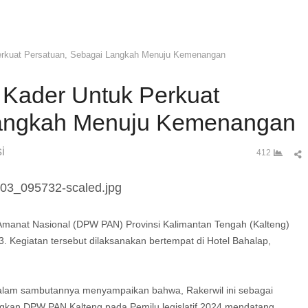
erkuat Persatuan, Sebagai Langkah Menuju Kemenangan
 Kader Untuk Perkuat
Langkah Menuju Kemenangan
i
S
412
t
p
manat Nasional (DPW PAN) Provinsi Kalimantan Tengah (Kalteng)
. Kegiatan tersebut dilaksanakan bertempat di Hotel Bahalap,
alam sambutannya menyampaikan bahwa, Rakerwil ini sebagai
gkan DPW PAN Kalteng pada Pemilu legislatif 2024 mendatang.