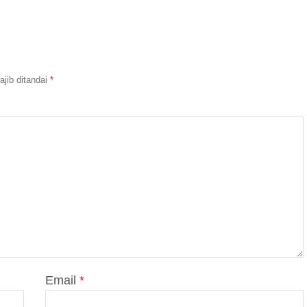
jib ditandai
*
Email
*