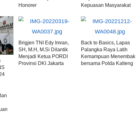
Honorer
Kepuasan Masyarakat
Brigjen TNI Edy Imran,
Back to Basics, Lapas
SH, M.H, M.Si Dilantik
Palangka Raya Latih
Menjadi Ketua PORDI
Kemampuan Menembak
n
Provinsi DKI Jakarta
bersama Polda Kalteng
NS
24
lan
buan