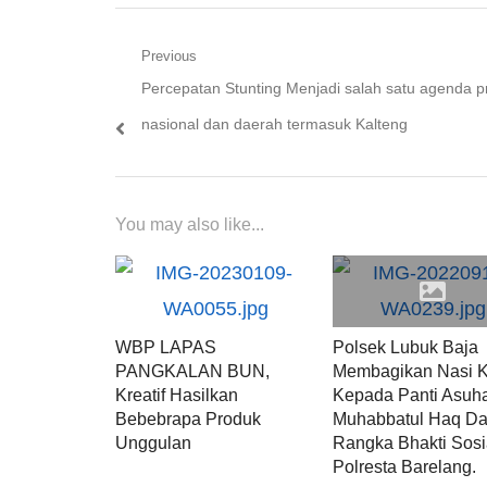
Navigasi
Previous
Previous
Percepatan Stunting Menjadi salah satu agenda pr
pos
post:
nasional dan daerah termasuk Kalteng
You may also like...
WBP LAPAS
Polsek Lubuk Baja
PANGKALAN BUN,
Membagikan Nasi K
Kreatif Hasilkan
Kepada Panti Asuh
Bebebrapa Produk
Muhabbatul Haq D
Unggulan
Rangka Bhakti Sosi
Polresta Barelang.