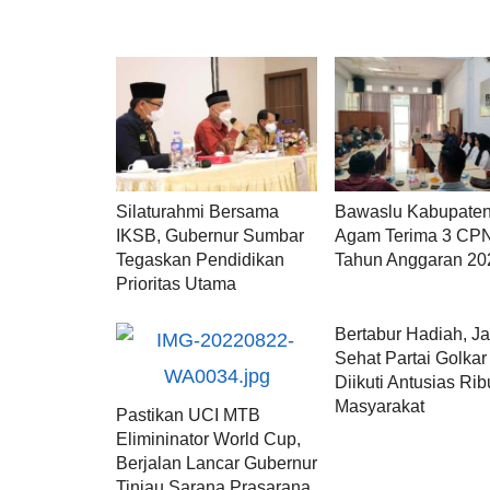
Silaturahmi Bersama
Bawaslu Kabupate
IKSB, Gubernur Sumbar
Agam Terima 3 CP
Tegaskan Pendidikan
Tahun Anggaran 20
Prioritas Utama
Bertabur Hadiah, Ja
Sehat Partai Golkar
Diikuti Antusias Ri
Masyarakat
Pastikan UCI MTB
Elimininator World Cup,
Berjalan Lancar Gubernur
Tinjau Sarana Prasarana