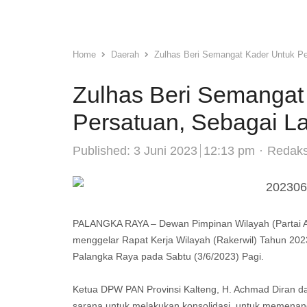
Home
Daerah
Zulhas Beri Semangat Kader Untuk P
Zulhas Beri Semangat
Persatuan, Sebagai 
Author
Published:
3 Juni 2023
12:13 pm
Redaks
PALANGKA RAYA – Dewan Pimpinan Wilayah (Partai A
menggelar Rapat Kerja Wilayah (Rakerwil) Tahun 2023
Palangka Raya pada Sabtu (3/6/2023) Pagi.
Ketua DPW PAN Provinsi Kalteng, H. Achmad Diran d
sarana untuk melakukan konsolidasi, untuk memenan