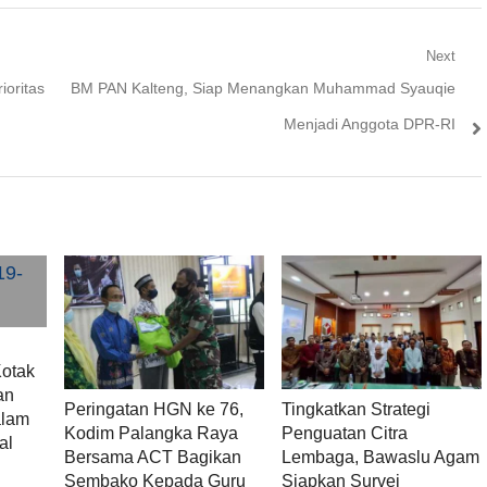
Next
Next
ioritas
BM PAN Kalteng, Siap Menangkan Muhammad Syauqie
post:
Menjadi Anggota DPR-RI
otak
an
Peringatan HGN ke 76,
Tingkatkan Strategi
alam
Kodim Palangka Raya
Penguatan Citra
al
Bersama ACT Bagikan
Lembaga, Bawaslu Agam
Sembako Kepada Guru
Siapkan Survei