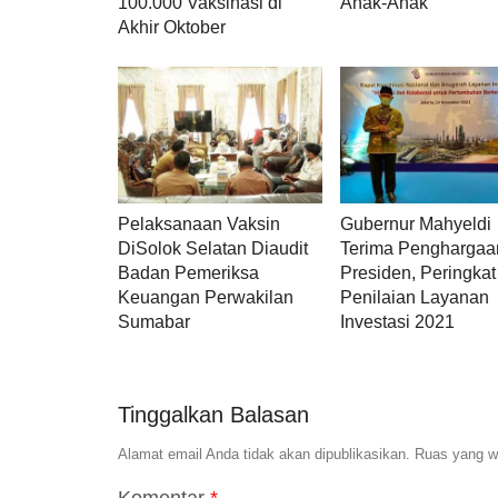
100.000 Vaksinasi di
Anak-Anak
Akhir Oktober
Pelaksanaan Vaksin
Gubernur Mahyeldi
DiSolok Selatan Diaudit
Terima Penghargaan
Badan Pemeriksa
Presiden, Peringkat 
Keuangan Perwakilan
Penilaian Layanan
Sumabar
Investasi 2021
Tinggalkan Balasan
Alamat email Anda tidak akan dipublikasikan.
Ruas yang wa