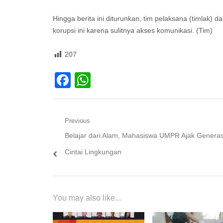
Hingga berita ini diturunkan, tim pelaksana (timlak) 
korupsi ini karena sulitnya akses komunikasi. (Tim)
207
Facebook
WhatsApp
Navigasi
Previous
Previous
Belajar dari Alam, Mahasiswa UMPR Ajak Genera
pos
post:
Cintai Lingkungan
You may also like...