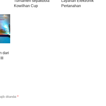
Turnamen sepakbola
Layanan Elektronik
Kowilhan Cup
Pertanahan
 dari
III
jib ditandai
*