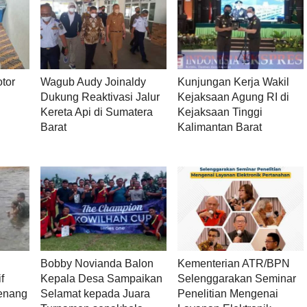
tor
Wagub Audy Joinaldy
Kunjungan Kerja Wakil
Dukung Reaktivasi Jalur
Kejaksaan Agung RI di
Kereta Api di Sumatera
Kejaksaan Tinggi
Barat
Kalimantan Barat
Bobby Novianda Balon
Kementerian ATR/BPN
f
Kepala Desa Sampaikan
Selenggarakan Seminar
renang
Selamat kepada Juara
Penelitian Mengenai