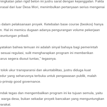
ngkatan jalan rigid beton ini justru sarat dengan kejanggalan. Fakta
rasal dari luar Desa Mori, menimbulkan pertanyaan serius mengenai
an dalam pelaksanaan proyek. Ketebalan base course (beskos) hanya
 cm. Hal ini memicu dugaan adanya pengurangan volume pekerjaan
keuntungan pribadi.
yatakan bahwa temuan ini adalah sinyal bahaya bagi pemerintah
ak sesuai regulasi, sulit mengharapkan program ini memberikan
arus segera diusut tuntas,” tegasnya.
lok ukur transparansi dan akuntabilitas, justru diduga kuat
edur yang seharusnya terbuka untuk pengawasan publik, malah
ip-prinsip good governance.
ndak tegas dan mengembalikan program ini ke tujuan semula, yaitu
a warga desa, bukan sekadar proyek bancakan yang menguntungkan
yarakat.