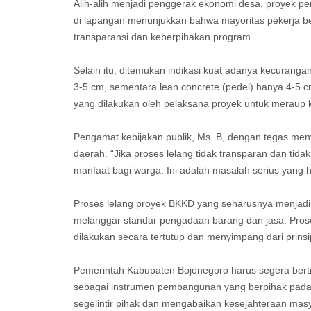
Alih-alih menjadi penggerak ekonomi desa, proyek peni
di lapangan menunjukkan bahwa mayoritas pekerja be
transparansi dan keberpihakan program.
Selain itu, ditemukan indikasi kuat adanya kecurang
3-5 cm, sementara lean concrete (pedel) hanya 4-5
yang dilakukan oleh pelaksana proyek untuk meraup 
Pengamat kebijakan publik, Ms. B, dengan tegas men
daerah. “Jika proses lelang tidak transparan dan tid
manfaat bagi warga. Ini adalah masalah serius yang h
Proses lelang proyek BKKD yang seharusnya menjadi to
melanggar standar pengadaan barang dan jasa. Pros
dilakukan secara tertutup dan menyimpang dari prins
Pemerintah Kabupaten Bojonegoro harus segera berti
sebagai instrumen pembangunan yang berpihak pad
segelintir pihak dan mengabaikan kesejahteraan mas