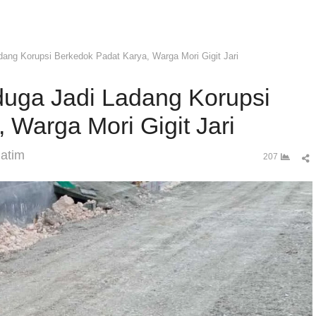
ang Korupsi Berkedok Padat Karya, Warga Mori Gigit Jari
uga Jadi Ladang Korupsi
 Warga Mori Gigit Jari
uthor
Jatim
S
207
t
p